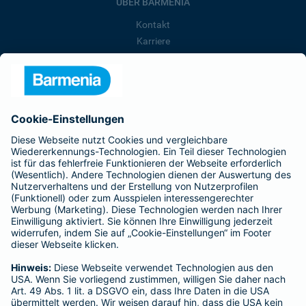
ÜBER BARMENIA
Kontakt
Karriere
Presse
Unternehmen
Anfahrt
Affiliate-Partner werden
Barmenia ist Teil der BarmeniaGothaer
BELIEBTE SEITEN
Kranken-Zusatzversicherung
Tierversicherungen
Haftpflichtversicherung
Hausratversicherung
SERVICE
Adresse ändern
Schaden melden