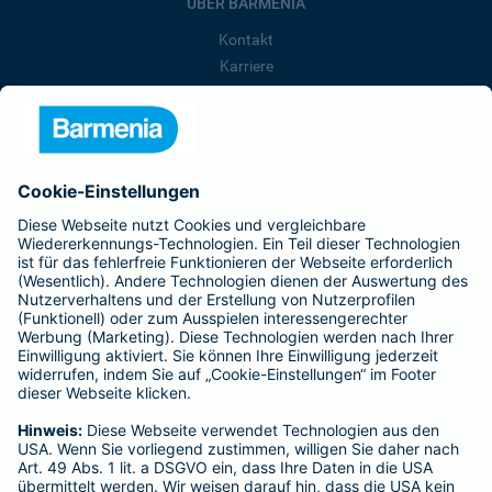
ÜBER BARMENIA
Kontakt
Karriere
Presse
Unternehmen
Anfahrt
Affiliate-Partner werden
Barmenia ist Teil der BarmeniaGothaer
BELIEBTE SEITEN
Kranken-Zusatzversicherung
Tierversicherungen
Haftpflichtversicherung
Hausratversicherung
SERVICE
Adresse ändern
Schaden melden