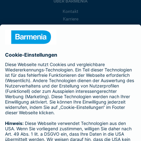
ÜBER BARMENIA
Kontakt
Karriere
Presse
Unternehmen
Anfahrt
Affiliate-Partner werden
Barmenia ist Teil der BarmeniaGothaer
BELIEBTE SEITEN
Kranken-Zusatzversicherung
Tierversicherungen
Haftpflichtversicherung
Hausratversicherung
SERVICE
Adresse ändern
Schaden melden