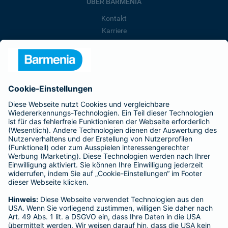
ÜBER BARMENIA
Kontakt
Karriere
Presse
Unternehmen
Anfahrt
Affiliate-Partner werden
Barmenia ist Teil der BarmeniaGothaer
BELIEBTE SEITEN
Kranken-Zusatzversicherung
Tierversicherungen
Haftpflichtversicherung
Hausratversicherung
SERVICE
Adresse ändern
Schaden melden