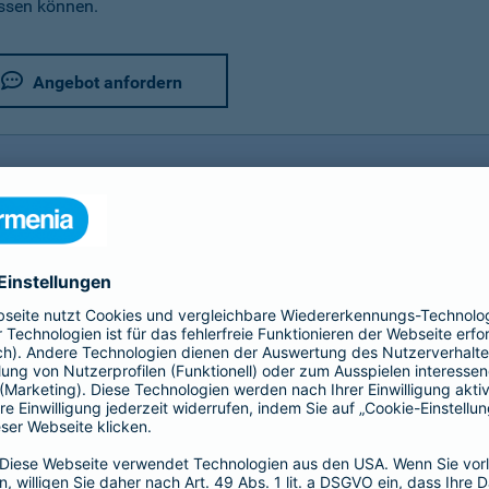
assen können.
Angebot anfordern
rer Fahrradversicherung im Detail
utz