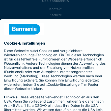
ÜBER BARMENIA
Kontakt
Karriere
Presse
Unternehmen
Anfahrt
Affiliate-Partner werden
Barmenia ist Teil der BarmeniaGothaer
BELIEBTE SEITEN
Kranken-Zusatzversicherung
Tierversicherungen
Haftpflichtversicherung
Hausratversicherung
SERVICE
Adresse ändern
Schaden melden