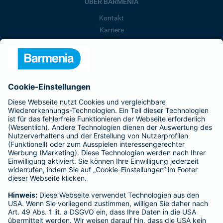
ÜBER BARMENIA
Kontakt
Karriere
Presse
Unternehmen
Anfahrt
Affiliate-Partner werden
Barmenia ist Teil der BarmeniaGothaer
BELIEBTE SEITEN
Kranken-Zusatzversicherung
Tierversicherungen
Haftpflichtversicherung
Hausratversicherung
SERVICE
Adresse ändern
Schaden melden