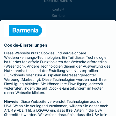
ÜBER BARMENIA
Kontakt
Karriere
Presse
Unternehmen
Anfahrt
Affiliate-Partner werden
Barmenia ist Teil der BarmeniaGothaer
BELIEBTE SEITEN
Kranken-Zusatzversicherung
Tierversicherungen
Haftpflichtversicherung
Hausratversicherung
SERVICE
Adresse ändern
Schaden melden