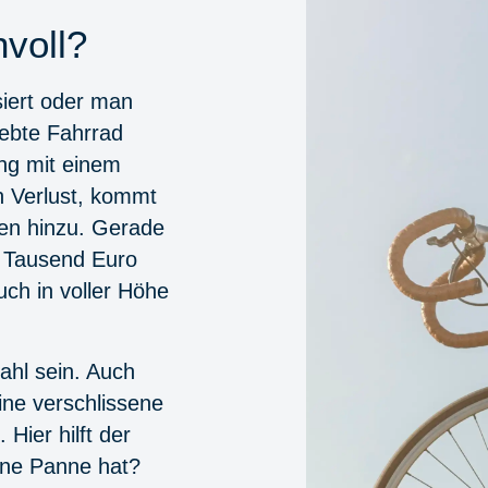
voll?
siert oder man
ebte Fahrrad
ung mit einem
 Verlust, kommt
den hinzu. Gerade
r Tausend Euro
ch in voller Höhe
ahl sein. Auch
Eine verschlissene
Hier hilft der
ine Panne hat?