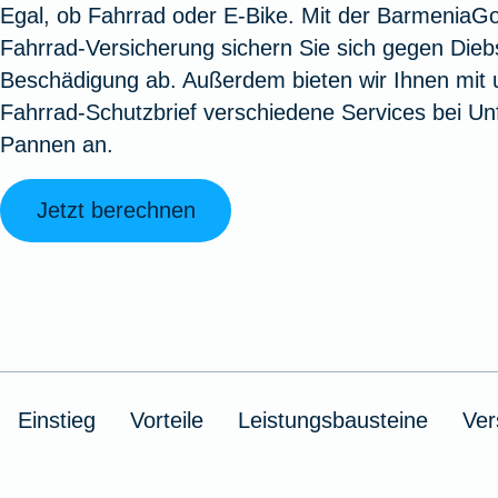
Egal, ob Fahrrad oder E-Bike. Mit der BarmeniaG
Oldtimerversicherung
Augenzusatzversicherung
Zur Serviceübersicht
Rundum-
Jagd- un
Sterbeg
Fahrrad-Versicherung sichern Sie sich gegen Dieb
Vermögensschadenversicherung
Sportwaf
Inhalt
Zur P
Beschädigung ab. Außerdem bieten wir Ihnen mit
Fahrradversicherung
Pflegemonatsgeld
Haus- un
Altersv
Fahrrad-Schutzbrief verschiedene Services bei Unf
Cyber-Versicherung
Wohnungs
Jäger-Sch
Warent
Pannen an.
Zur Produktübersicht
Zur Produktübersicht
Zur Pr
Zur Produktübersicht
Zur Pro
Zur Pro
Zur 
Jetzt berechnen
Spezialversicherungen
Filmversicherung
Einstieg
Vorteile
Leistungsbausteine
Ver
Kunstversicherung