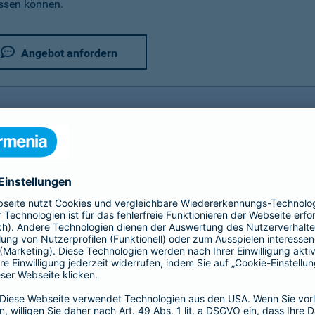
assen können.
Angebot anfordern
rer Fahrradversicherung im Detail
utz