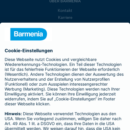
ÜBER BARMENIA
Kontakt
Karriere
Presse
Unternehmen
Anfahrt
Affiliate-Partner werden
Barmenia ist Teil der BarmeniaGothaer
BELIEBTE SEITEN
Kranken-Zusatzversicherung
Tierversicherungen
Haftpflichtversicherung
Hausratversicherung
SERVICE
Adresse ändern
Schaden melden