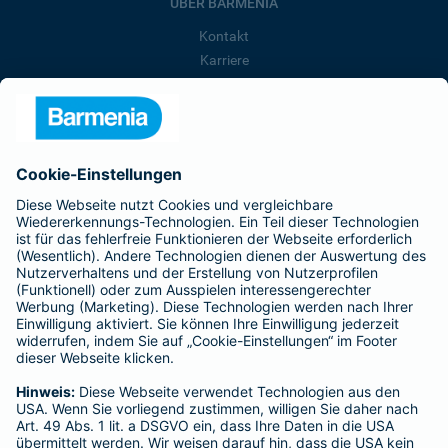
ÜBER BARMENIA
Kontakt
Karriere
Presse
Unternehmen
Anfahrt
Affiliate-Partner werden
Barmenia ist Teil der BarmeniaGothaer
BELIEBTE SEITEN
Kranken-Zusatzversicherung
Tierversicherungen
Haftpflichtversicherung
Hausratversicherung
SERVICE
Adresse ändern
Schaden melden