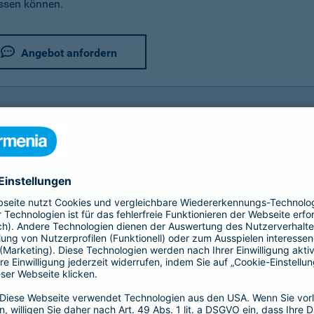
assen können.
Angebot anfordern
rer Fahrradversicherung im Detail
utz