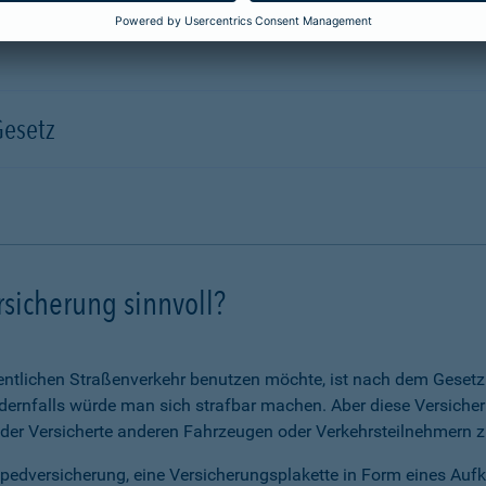
Gesetz
rsicherung sinnvoll?
ntlichen Straßenverkehr benutzen möchte, ist nach dem Gesetz v
ernfalls würde man sich strafbar machen. Aber diese Versicheru
 der Versicherte anderen Fahrzeugen oder Verkehrsteilnehmern zu
opedversicherung, eine Versicherungsplakette in Form eines Auf