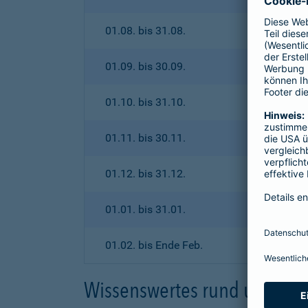
01.08. bis 31.08.
01.09. bis 30.09.
01.10. bis 31.10.
01.11. bis 30.11.
01.12. bis 31.12.
01.01. bis 31.01.
01.02. bis Ende Feb.
Wissenswertes rund um den 