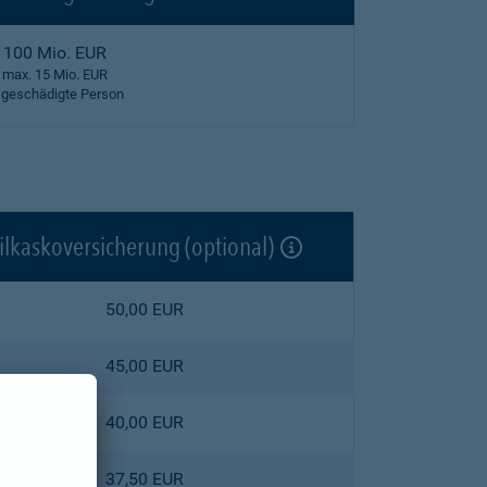
100 Mio. EUR
max. 15 Mio. EUR
 geschädigte Person
ilkaskoversicherung (optional)
50,00 EUR
45,00 EUR
40,00 EUR
37,50 EUR