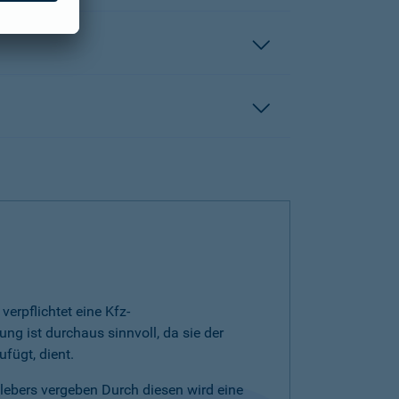
erpflichtet eine Kfz-
ng ist durchaus sinnvoll, da sie der
fügt, dient.
klebers vergeben Durch diesen wird eine