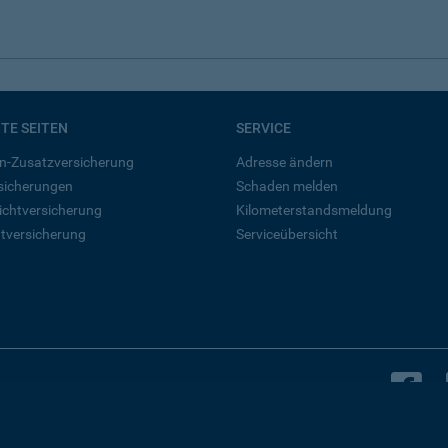
BTE SEITEN
SERVICE
n-Zusatzversicherung
Adresse ändern
rsicherungen
Schaden melden
ichtversicherung
Kilometerstandsmeldung
tversicherung
Serviceübersicht
B
Bleiben Sie in Kontakt