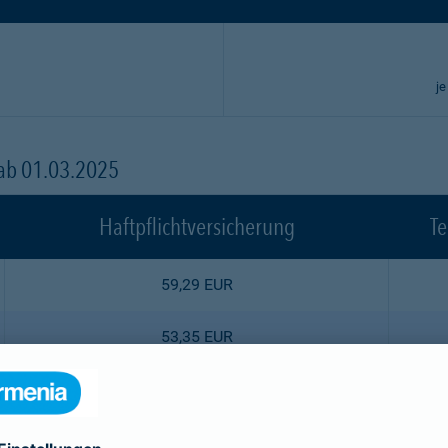
je
 ab 01.03.2025
Haftpflichtversicherung
Te
59,29 EUR
53,35 EUR
47,52 EUR
44,55 EUR