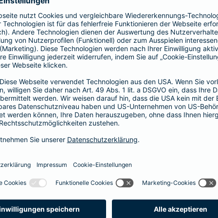
41,58 EUR
35,64 EUR
29,70 EUR
23,76 EUR
17,82 EUR
14,85 EUR
8,91 EUR
E-Scooter