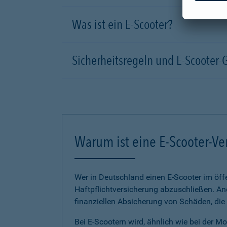
Was ist ein E-Scooter?
Sicherheitsregeln und E-Scooter-
Warum ist eine E-Scooter-Ve
Wer in Deutschland einen E-Scooter im öffe
Haftpflichtversicherung abzuschließen. And
finanziellen Absicherung von Schäden, die
Bei E-Scootern wird, ähnlich wie bei der M