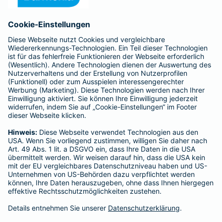
Anfahrt
Affiliate-Partner werden
Barmenia ist Teil der BarmeniaGothaer
BELIEBTE SEITEN
Kranken-Zusatzversicherung
Tierversicherungen
Haftpflichtversicherung
Hausratversicherung
SERVICE
Adresse ändern
Schaden melden
Kilometerstandsmeldung
Serviceübersicht