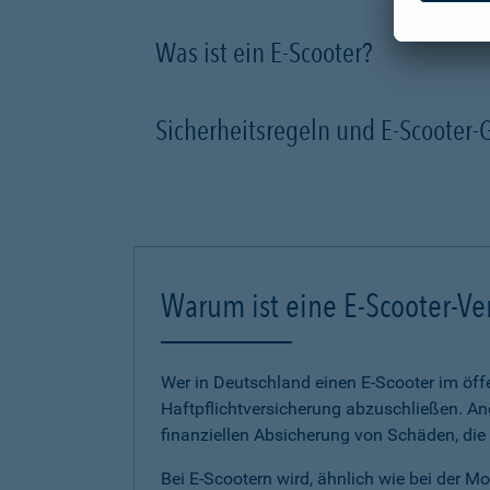
Was ist ein E-Scooter?
Sicherheitsregeln und E-Scooter-
Warum ist eine E-Scooter-Ve
Wer in Deutschland einen E-Scooter im öffe
Haftpflichtversicherung abzuschließen. And
finanziellen Absicherung von Schäden, die
Bei E-Scootern wird, ähnlich wie bei der M