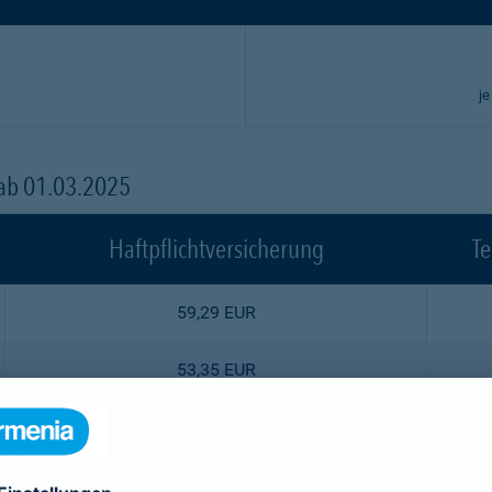
je
 ab 01.03.2025
Haftpflichtversicherung
Te
59,29 EUR
53,35 EUR
47,52 EUR
44,55 EUR