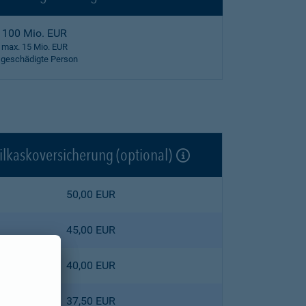
100 Mio. EUR
max. 15 Mio. EUR
 geschädigte Person
ilkaskoversicherung (optional)
50,00 EUR
45,00 EUR
40,00 EUR
37,50 EUR