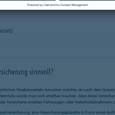
Gesetz
rsicherung sinnvoll?
ntlichen Straßenverkehr benutzen möchte, ist nach dem Gesetz v
ernfalls würde man sich strafbar machen. Aber diese Versicheru
 der Versicherte anderen Fahrzeugen oder Verkehrsteilnehmern zu
opedversicherung, eine Versicherungsplakette in Form eines Auf