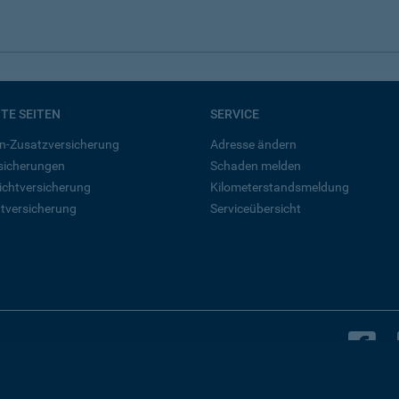
BTE SEITEN
SERVICE
n-Zusatzversicherung
Adresse ändern
rsicherungen
Schaden melden
ichtversicherung
Kilometerstandsmeldung
tversicherung
Serviceübersicht
B
Bleiben Sie in Kontakt