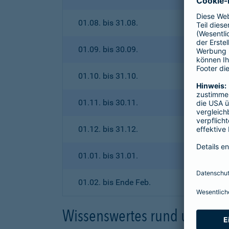
01.08. bis 31.08.
01.09. bis 30.09.
01.10. bis 31.10.
01.11. bis 30.11.
01.12. bis 31.12.
01.01. bis 31.01.
01.02. bis Ende Feb.
Wissenswertes rund um den 