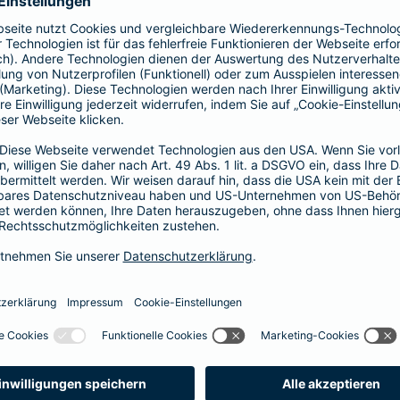
41,58 EUR
35,64 EUR
29,70 EUR
23,76 EUR
17,82 EUR
14,85 EUR
8,91 EUR
E-Scooter