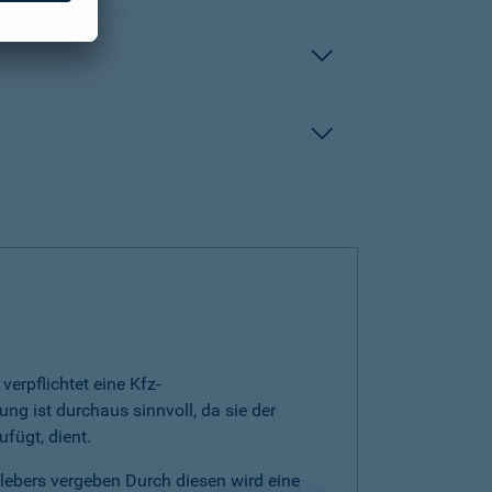
erpflichtet eine Kfz-
ng ist durchaus sinnvoll, da sie der
fügt, dient.
klebers vergeben Durch diesen wird eine