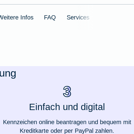
Weitere Infos
FAQ
Services
rung
Weil du wichtig bist
Einfach und digital
Kennzeichen online beantragen und bequem mit
Kreditkarte oder per PayPal zahlen.