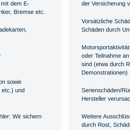
e mit dem E-
der Versicherung 
nker, Bremse etc.
Vorsätzliche Schä
Ladekarten,
Schäden durch Unf
Motorsportaktivität
r
oder Teilnahme an
sind (etwa durch 
Demonstrationen)
on sowie
 etc.) und
Serienschäden/Rüc
Hersteller verursa
hler:
Wir sichern
Weitere Ausschlüs
durch Rost, Schäd