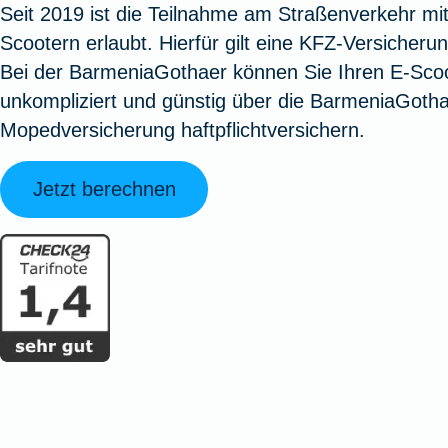
Seit 2019 ist die Teilnahme am Straßenverkehr mit
Oldtimerversicherung
Augenzusatzversicherung
Zur Serviceübersicht
Rundum-
Jagd- un
Sterbeg
Scootern erlaubt. Hierfür gilt eine KFZ-Versicherun
Vermögensschadenversicherung
Sportwaf
Inhalt
Zur P
Bei der BarmeniaGothaer können Sie Ihren E-Sco
Fahrradversicherung
Pflegemonatsgeld
Haus- un
Altersv
unkompliziert und günstig über die BarmeniaGoth
Cyber-Versicherung
Wohnungs
Jäger-Sch
Warent
Mopedversicherung haftpflichtversichern.
Zur Produktübersicht
Zur Produktübersicht
Zur Pr
Zur Produktübersicht
Zur Pro
Zur Pro
Zur 
Jetzt berechnen
Spezialversicherungen
Filmversicherung
Kunstversicherung