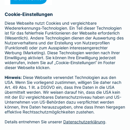
Anfahrt
Affiliate-Partner werden
Barmenia ist Teil der BarmeniaGothaer
BELIEBTE SEITEN
Kranken-Zusatzversicherung
Tierversicherungen
Haftpflichtversicherung
Hausratversicherung
SERVICE
Adresse ändern
Schaden melden
Kilometerstandsmeldung
Serviceübersicht