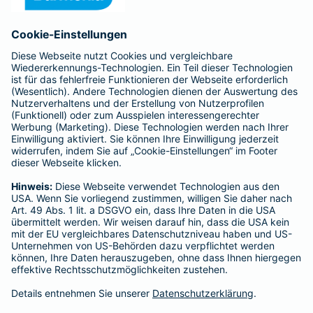
Anfahrt
Affiliate-Partner werden
Barmenia ist Teil der BarmeniaGothaer
BELIEBTE SEITEN
Kranken-Zusatzversicherung
Tierversicherungen
Haftpflichtversicherung
Hausratversicherung
SERVICE
Adresse ändern
Schaden melden
Kilometerstandsmeldung
Serviceübersicht