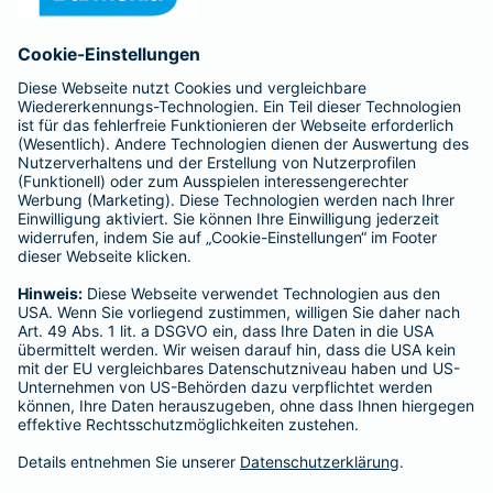
Anfahrt
Affiliate-Partner werden
Barmenia ist Teil der BarmeniaGothaer
BELIEBTE SEITEN
Kranken-Zusatzversicherung
Tierversicherungen
Haftpflichtversicherung
Hausratversicherung
SERVICE
Adresse ändern
Schaden melden
Kilometerstandsmeldung
Serviceübersicht