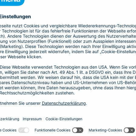
41,58 EUR
35,64 EUR
29,70 EUR
23,76 EUR
17,82 EUR
14,85 EUR
8,91 EUR
E-Scooter