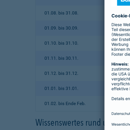
01.08. bis 31.08.
01.09. bis 30.09.
01.10. bis 31.10.
01.11. bis 30.11.
01.12. bis 31.12.
01.01. bis 31.01.
01.02. bis Ende Feb.
Wissenswertes rund um den 