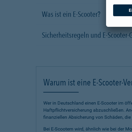
Was ist ein E-Scooter?
Sicherheitsregeln und E-Scooter-
Warum ist eine E-Scooter-Ve
Wer in Deutschland einen E-Scooter im öffe
Haftpflichtversicherung abzuschließen. And
finanziellen Absicherung von Schäden, die
Bei E-Scootern wird, ähnlich wie bei der M