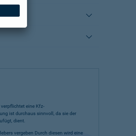
erpflichtet eine Kfz-
ng ist durchaus sinnvoll, da sie der
fügt, dient.
klebers vergeben Durch diesen wird eine