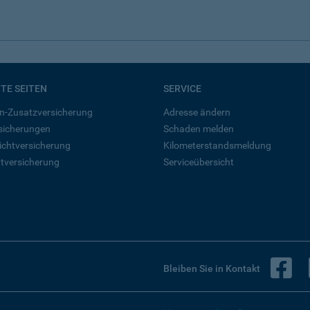
BTE SEITEN
SERVICE
n-Zusatzversicherung
Adresse ändern
rsicherungen
Schaden melden
ichtversicherung
Kilometerstandsmeldung
tversicherung
Serviceübersicht
B
Bleiben Sie in Kontakt