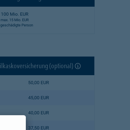
100 Mio. EUR
max. 15 Mio. EUR
 geschädigte Person
ilkaskoversicherung (optional)
50,00 EUR
45,00 EUR
40,00 EUR
37,50 EUR