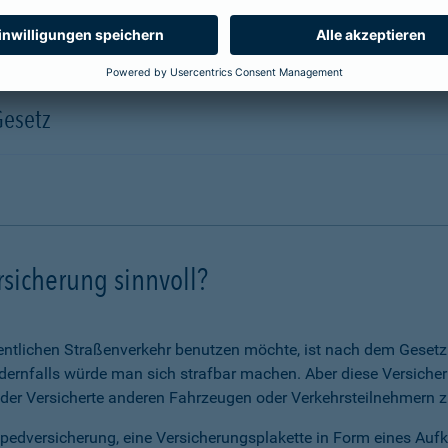
Gesetz
rsicherung sinnvoll?
ntlichen Straßenverkehr benutzen möchte, ist nach dem Gesetz v
ernfalls würde man sich strafbar machen. Aber diese Versicheru
 der Versicherte anderen Fahrzeugen oder Verkehrsteilnehmern zu
opedversicherung, eine Versicherungsplakette in Form eines Auf