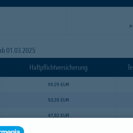
je
 ab 01.03.2025
Haftpflichtversicherung
Te
59,29 EUR
53,35 EUR
47,52 EUR
44,55 EUR