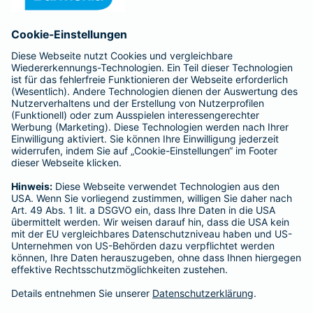
Anfahrt
Affiliate-Partner werden
Barmenia ist Teil der BarmeniaGothaer
BELIEBTE SEITEN
Kranken-Zusatzversicherung
Tierversicherungen
Haftpflichtversicherung
Hausratversicherung
SERVICE
Adresse ändern
Schaden melden
Kilometerstandsmeldung
Serviceübersicht