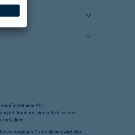
erpflichtet eine Kfz-
ng ist durchaus sinnvoll, da sie der
fügt, dient.
klebers vergeben Durch diesen wird eine