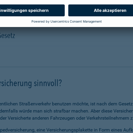
Gesetz
rsicherung sinnvoll?
ntlichen Straßenverkehr benutzen möchte, ist nach dem Gesetz v
ernfalls würde man sich strafbar machen. Aber diese Versicheru
 der Versicherte anderen Fahrzeugen oder Verkehrsteilnehmern zu
opedversicherung, eine Versicherungsplakette in Form eines Auf