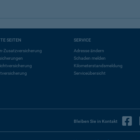
BTE SEITEN
SERVICE
n-Zusatzversicherung
Adresse ändern
rsicherungen
Schaden melden
ichtversicherung
Kilometerstandsmeldung
tversicherung
Serviceübersicht
B
Bleiben Sie in Kontakt