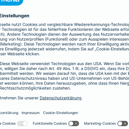
41,58 EUR
35,64 EUR
29,70 EUR
23,76 EUR
17,82 EUR
14,85 EUR
8,91 EUR
E-Scooter