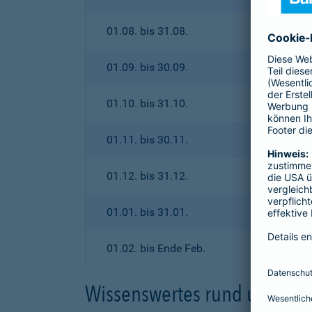
01.08. bis 31.08.
01.09. bis 30.09.
01.10. bis 31.10.
01.11. bis 30.11.
01.12. bis 31.12.
01.01. bis 31.01.
01.02. bis Ende Feb.
Wissenswertes rund um den 