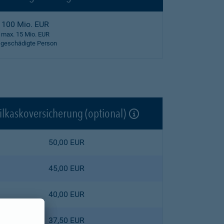
100 Mio. EUR
max. 15 Mio. EUR
 geschädigte Person
ilkaskoversicherung (optional)
50,00 EUR
45,00 EUR
40,00 EUR
37,50 EUR