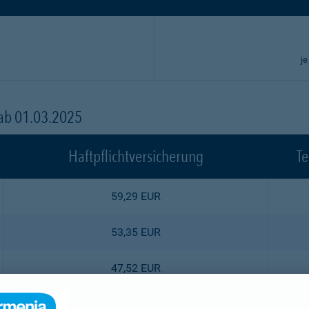
je
 ab 01.03.2025
Haftpflichtversicherung
Te
59,29 EUR
53,35 EUR
47,52 EUR
44,55 EUR