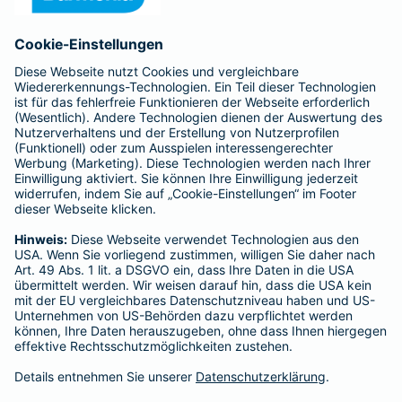
Anfahrt
Affiliate-Partner werden
Barmenia ist Teil der BarmeniaGothaer
BELIEBTE SEITEN
Kranken-Zusatzversicherung
Tierversicherungen
Haftpflichtversicherung
Hausratversicherung
SERVICE
Adresse ändern
Schaden melden
Kilometerstandsmeldung
Serviceübersicht