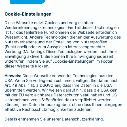
Anfahrt
Affiliate-Partner werden
Barmenia ist Teil der BarmeniaGothaer
BELIEBTE SEITEN
Kranken-Zusatzversicherung
Tierversicherungen
Haftpflichtversicherung
Hausratversicherung
SERVICE
Adresse ändern
Schaden melden
Kilometerstandsmeldung
Serviceübersicht