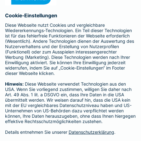
Anfahrt
Affiliate-Partner werden
Barmenia ist Teil der BarmeniaGothaer
BELIEBTE SEITEN
Kranken-Zusatzversicherung
Tierversicherungen
Haftpflichtversicherung
Hausratversicherung
SERVICE
Adresse ändern
Schaden melden
Kilometerstandsmeldung
Serviceübersicht