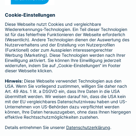
Anfahrt
Affiliate-Partner werden
Barmenia ist Teil der BarmeniaGothaer
BELIEBTE SEITEN
Kranken-Zusatzversicherung
Tierversicherungen
Haftpflichtversicherung
Hausratversicherung
SERVICE
Adresse ändern
Schaden melden
Kilometerstandsmeldung
Serviceübersicht