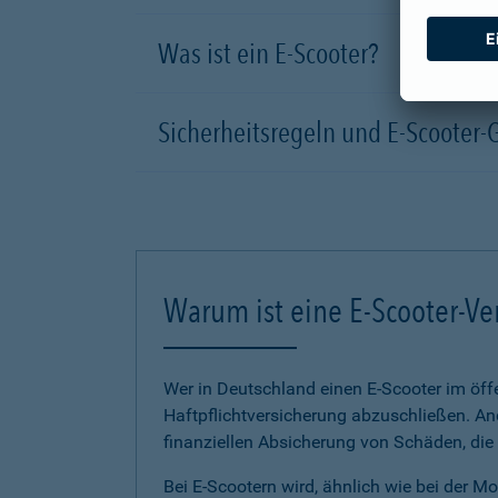
Was ist ein E-Scooter?
Sicherheitsregeln und E-Scooter-
Warum ist eine E-Scooter-Ve
Wer in Deutschland einen E-Scooter im öffe
Haftpflichtversicherung abzuschließen. And
finanziellen Absicherung von Schäden, die
Bei E-Scootern wird, ähnlich wie bei der M