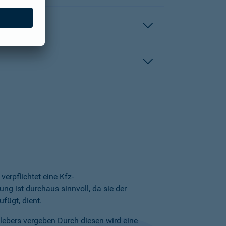
erpflichtet eine Kfz-
ng ist durchaus sinnvoll, da sie der
fügt, dient.
klebers vergeben Durch diesen wird eine