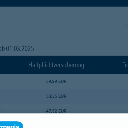
je
 ab 01.03.2025
Haftpflichtversicherung
Te
59,29 EUR
53,35 EUR
47,52 EUR
44,55 EUR