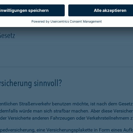
Gesetz
rsicherung sinnvoll?
ntlichen Straßenverkehr benutzen möchte, ist nach dem Gesetz v
ernfalls würde man sich strafbar machen. Aber diese Versicheru
 der Versicherte anderen Fahrzeugen oder Verkehrsteilnehmern zu
opedversicherung, eine Versicherungsplakette in Form eines Auf