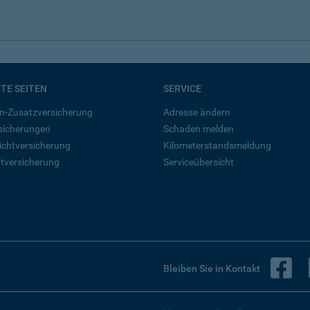
BTE SEITEN
SERVICE
n-Zusatzversicherung
Adresse ändern
rsicherungen
Schaden melden
ichtversicherung
Kilometerstandsmeldung
tversicherung
Serviceübersicht
B
Bleiben Sie in Kontakt