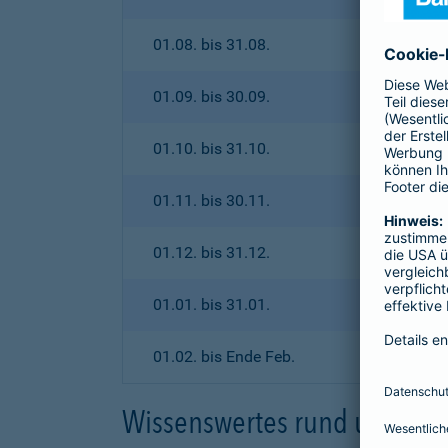
01.08. bis 31.08.
01.09. bis 30.09.
01.10. bis 31.10.
01.11. bis 30.11.
01.12. bis 31.12.
01.01. bis 31.01.
01.02. bis Ende Feb.
Wissenswertes rund um den 