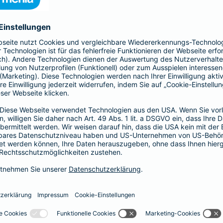
41,58 EUR
35,64 EUR
29,70 EUR
23,76 EUR
17,82 EUR
14,85 EUR
8,91 EUR
E-Scooter