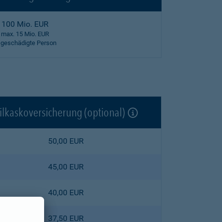
100 Mio. EUR
max. 15 Mio. EUR
 geschädigte Person
ilkaskoversicherung (optional)
50,00 EUR
45,00 EUR
40,00 EUR
37,50 EUR