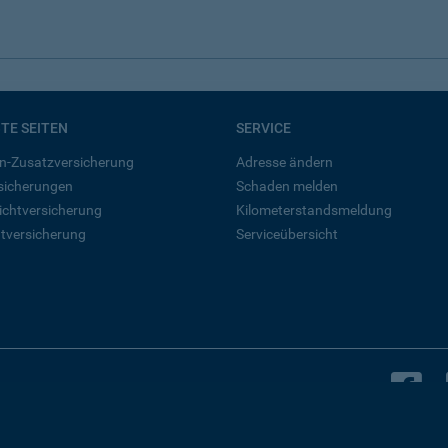
BTE SEITEN
SERVICE
n-Zusatzversicherung
Adresse ändern
rsicherungen
Schaden melden
ichtversicherung
Kilometerstandsmeldung
tversicherung
Serviceübersicht
B
Bleiben Sie in Kontakt