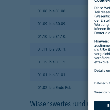
01.08. bis 31.08.
01.09. bis 30.09.
01.10. bis 31.10.
01.11. bis 30.11.
01.12. bis 31.12.
01.01. bis 31.01.
01.02. bis Ende Feb.
Wissenswertes rund um den 