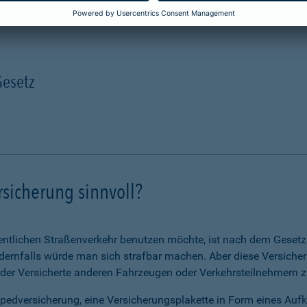
Gesetz
rsicherung sinnvoll?
ntlichen Straßenverkehr benutzen möchte, ist nach dem Gesetz v
ernfalls würde man sich strafbar machen. Aber diese Versicheru
 der Versicherte anderen Fahrzeugen oder Verkehrsteilnehmern zu
opedversicherung, eine Versicherungsplakette in Form eines Auf