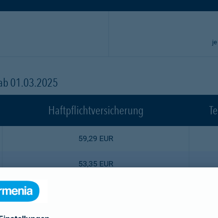
je
 ab 01.03.2025
Haftpflichtversicherung
Te
59,29 EUR
53,35 EUR
47,52 EUR
44,55 EUR