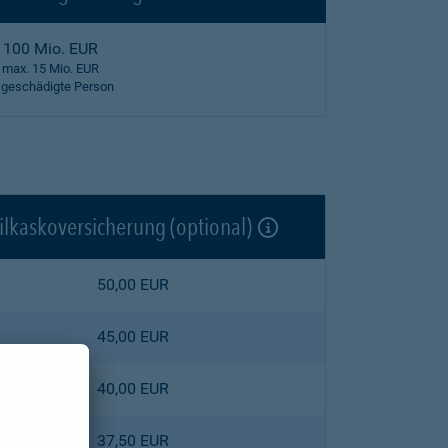
100 Mio. EUR
max. 15 Mio. EUR
 geschädigte Person
ilkaskoversicherung (optional)
50,00 EUR
45,00 EUR
40,00 EUR
37,50 EUR