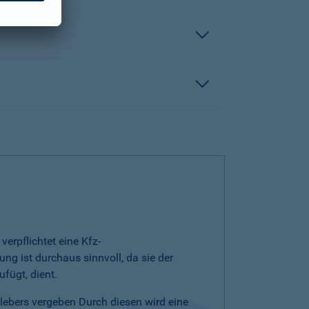
erpflichtet eine Kfz-
ng ist durchaus sinnvoll, da sie der
fügt, dient.
klebers vergeben Durch diesen wird eine