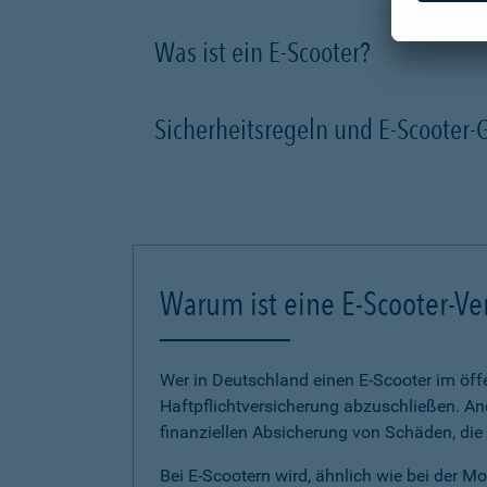
Was ist ein E-Scooter?
Sicherheitsregeln und E-Scooter-
Warum ist eine E-Scooter-Ve
Wer in Deutschland einen E-Scooter im öffe
Haftpflichtversicherung abzuschließen. And
finanziellen Absicherung von Schäden, die
Bei E-Scootern wird, ähnlich wie bei der M