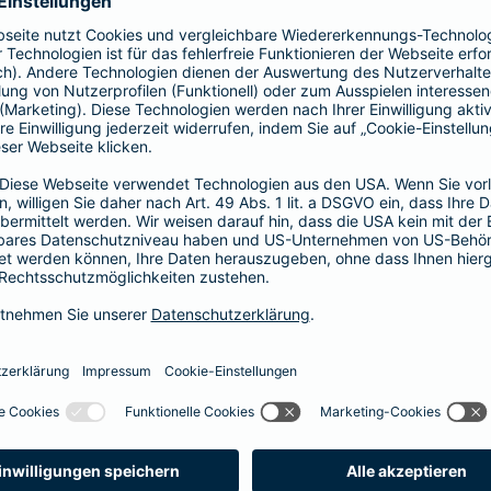
41,58 EUR
35,64 EUR
29,70 EUR
23,76 EUR
17,82 EUR
14,85 EUR
8,91 EUR
E-Scooter