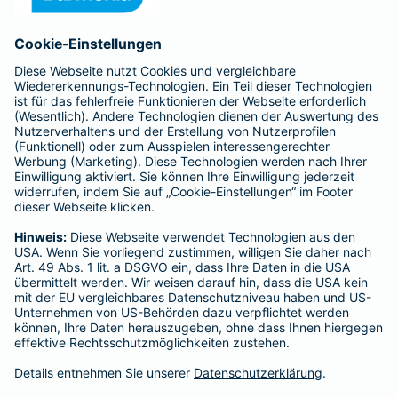
Anfahrt
Affiliate-Partner werden
Barmenia ist Teil der BarmeniaGothaer
BELIEBTE SEITEN
Kranken-Zusatzversicherung
Tierversicherungen
Haftpflichtversicherung
Hausratversicherung
SERVICE
Adresse ändern
Schaden melden
Kilometerstandsmeldung
Serviceübersicht