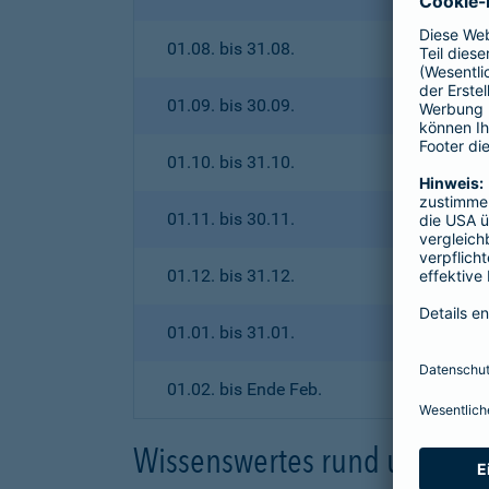
01.08. bis 31.08.
01.09. bis 30.09.
01.10. bis 31.10.
01.11. bis 30.11.
01.12. bis 31.12.
01.01. bis 31.01.
01.02. bis Ende Feb.
Wissenswertes rund um den 