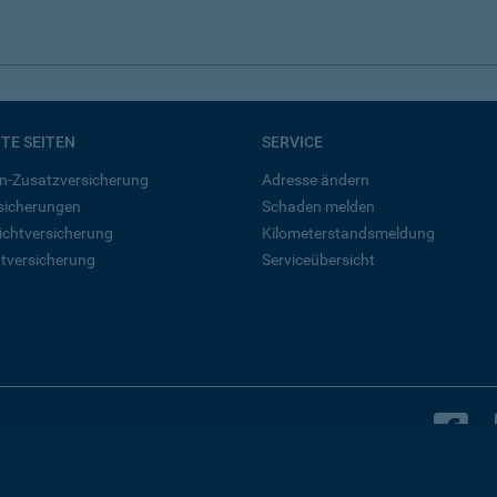
BTE SEITEN
SERVICE
n-Zusatzversicherung
Adresse ändern
rsicherungen
Schaden melden
ichtversicherung
Kilometerstandsmeldung
tversicherung
Serviceübersicht
B
Bleiben Sie in Kontakt