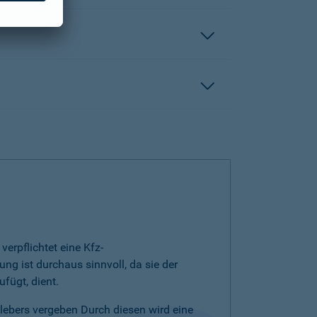
erpflichtet eine Kfz-
ng ist durchaus sinnvoll, da sie der
fügt, dient.
klebers vergeben Durch diesen wird eine