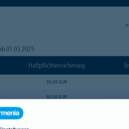
je
 ab 01.03.2025
Haftpflichtversicherung
Te
59,29 EUR
53,35 EUR
47,52 EUR
44,55 EUR