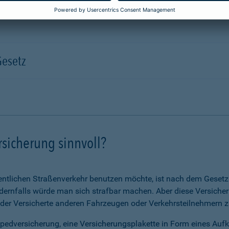
Gesetz
rsicherung sinnvoll?
ntlichen Straßenverkehr benutzen möchte, ist nach dem Gesetz v
ernfalls würde man sich strafbar machen. Aber diese Versicheru
 der Versicherte anderen Fahrzeugen oder Verkehrsteilnehmern zu
opedversicherung, eine Versicherungsplakette in Form eines Auf