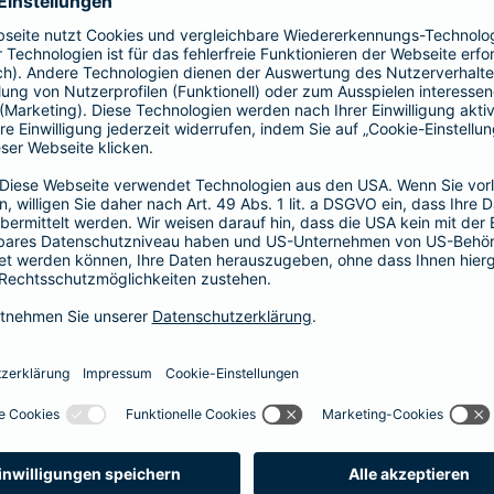
41,58 EUR
35,64 EUR
29,70 EUR
23,76 EUR
17,82 EUR
14,85 EUR
8,91 EUR
E-Scooter