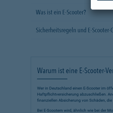
Was ist ein E-Scooter?
Sicherheitsregeln und E-Scooter-
Warum ist eine E-Scooter-Ve
Wer in Deutschland einen E-Scooter im öffe
Haftpflichtversicherung abzuschließen. And
finanziellen Absicherung von Schäden, die
Bei E-Scootern wird, ähnlich wie bei der M