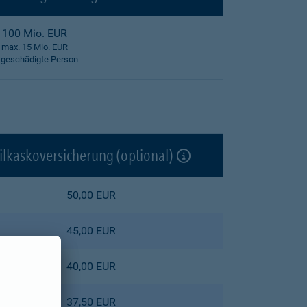
100 Mio. EUR
max. 15 Mio. EUR
 geschädigte Person
ilkaskoversicherung (optional)
50,00 EUR
45,00 EUR
40,00 EUR
37,50 EUR