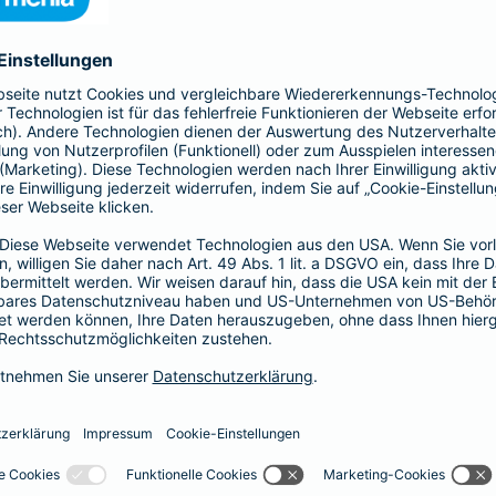
41,58 EUR
35,64 EUR
29,70 EUR
23,76 EUR
17,82 EUR
14,85 EUR
8,91 EUR
E-Scooter