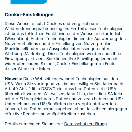
Anfahrt
Affiliate-Partner werden
Barmenia ist Teil der BarmeniaGothaer
BELIEBTE SEITEN
Kranken-Zusatzversicherung
Tierversicherungen
Haftpflichtversicherung
Hausratversicherung
SERVICE
Adresse ändern
Schaden melden
Kilometerstandsmeldung
Serviceübersicht