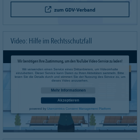
zum GDV-Verband
Video: Hilfe im Rechtsschutzfall
Wir benötigen Ihre Zustimmung, um den YouTube Video-Service zu laden!
Wir verwenden einen Service eines Drittanbieters, um Videoinhalte
einzubetten. Dieser Service kann Daten zu Ihren Aktivitäten sammeln. Bitte
lesen Sie die Details durch und stimmen Sie der Nutzung des Service zu, um
dieses Video anzusehen.
Mehr Informationen
Akzeptieren
powered by
Usercentrics Consent Management Platform