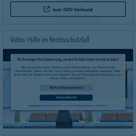
zum GDV-Verband
Video: Hilfe im Rechtsschutzfall
Wir benötigen Ihre Zustimmung, um den YouTube Video-Service zu laden!
Wir verwenden einen Service eines Drittanbieters, um Videoinhalte
einzubetten. Dieser Service kann Daten zu Ihren Aktivitäten sammeln. Bitte
lesen Sie die Details durch und stimmen Sie der Nutzung des Service zu, um
dieses Video anzusehen.
Mehr Informationen
Akzeptieren
powered by
Usercentrics Consent Management Platform