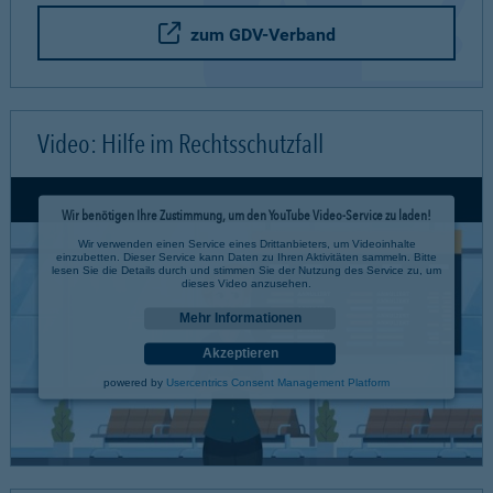
zum GDV-Verband
Video: Hilfe im Rechtsschutzfall
Wir benötigen Ihre Zustimmung, um den YouTube Video-Service zu laden!
Wir verwenden einen Service eines Drittanbieters, um Videoinhalte
einzubetten. Dieser Service kann Daten zu Ihren Aktivitäten sammeln. Bitte
lesen Sie die Details durch und stimmen Sie der Nutzung des Service zu, um
dieses Video anzusehen.
Mehr Informationen
Akzeptieren
powered by
Usercentrics Consent Management Platform