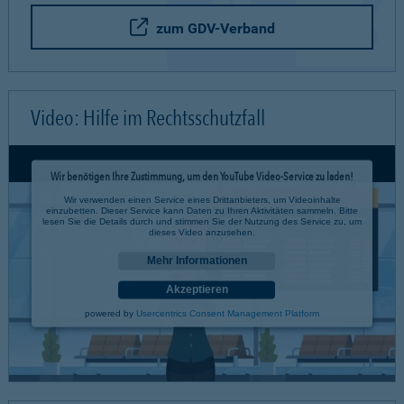
zum GDV-Verband
Video: Hilfe im Rechtsschutzfall
Wir benötigen Ihre Zustimmung, um den YouTube Video-Service zu laden!
Wir verwenden einen Service eines Drittanbieters, um Videoinhalte
einzubetten. Dieser Service kann Daten zu Ihren Aktivitäten sammeln. Bitte
lesen Sie die Details durch und stimmen Sie der Nutzung des Service zu, um
dieses Video anzusehen.
Mehr Informationen
Akzeptieren
powered by
Usercentrics Consent Management Platform