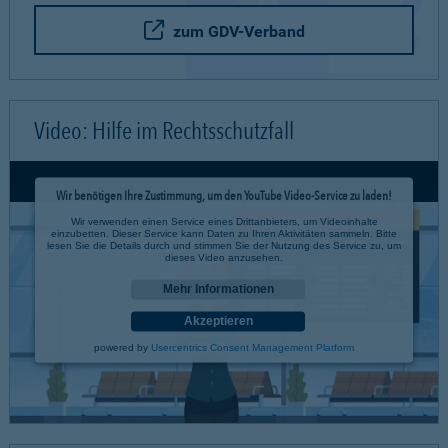
zum GDV-Verband
Video: Hilfe im Rechtsschutzfall
Wir benötigen Ihre Zustimmung, um den YouTube Video-Service zu laden!
Wir verwenden einen Service eines Drittanbieters, um Videoinhalte
einzubetten. Dieser Service kann Daten zu Ihren Aktivitäten sammeln. Bitte
lesen Sie die Details durch und stimmen Sie der Nutzung des Service zu, um
dieses Video anzusehen.
Mehr Informationen
Akzeptieren
powered by
Usercentrics Consent Management Platform