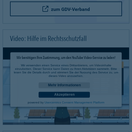
zum GDV-Verband
Video: Hilfe im Rechtsschutzfall
Wir benötigen Ihre Zustimmung, um den YouTube Video-Service zu laden!
Wir verwenden einen Service eines Drittanbieters, um Videoinhalte
einzubetten. Dieser Service kann Daten zu Ihren Aktivitäten sammeln. Bitte
lesen Sie die Details durch und stimmen Sie der Nutzung des Service zu, um
dieses Video anzusehen.
Mehr Informationen
Akzeptieren
powered by
Usercentrics Consent Management Platform