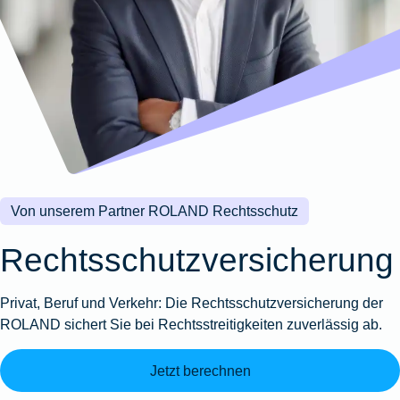
Wohnungsschutzbrief
Kunstversicherung
Montageversicherung
Zur
Zur
Zur
Gruppenunfall für
Gewässerschadenhaftpflicht
Reisehaftpflichtversicherung
Zur
Produktübersicht
Produktübersicht
Produktübersicht
Betriebe
Ausstellungsversicherung
Zur
Produktübersicht
Zur
Produktübersicht
Reiserücktrittsversicherung
Zur
Produktübersicht
Gruppenunfall für
Valorenversicherung
Produktübersicht
Vereine
Zur
Oldtimersammlungsversicherung
Produktübersicht
Zur
Produktübersicht
Von unserem Partner ROLAND Rechtsschutz
Zur
Produktübersicht
Rechtsschutzversicherung
Privat, Beruf und Verkehr: Die Rechtsschutzversicherung der
ROLAND sichert Sie bei Rechtsstreitigkeiten zuverlässig ab.
Jetzt berechnen