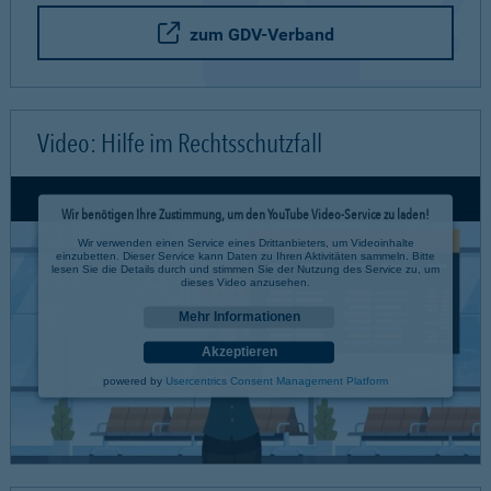
zum GDV-Verband
Video: Hilfe im Rechtsschutzfall
Wir benötigen Ihre Zustimmung, um den YouTube Video-Service zu laden!
Wir verwenden einen Service eines Drittanbieters, um Videoinhalte
einzubetten. Dieser Service kann Daten zu Ihren Aktivitäten sammeln. Bitte
lesen Sie die Details durch und stimmen Sie der Nutzung des Service zu, um
dieses Video anzusehen.
Mehr Informationen
Akzeptieren
powered by
Usercentrics Consent Management Platform