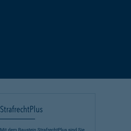
StrafrechtPlus
Mit dem Baustein StrafrechtPlus sind Sie