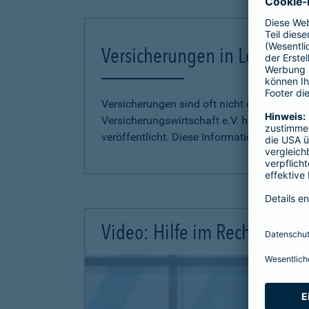
Versicherungen in Leichter S
Versicherungen sind oft nicht einfach zu 
Versicherungswirtschaft e.V. hat
Informati
veröffentlicht. Diese Informationen finden S
Video: Hilfe im Rechtsschutz