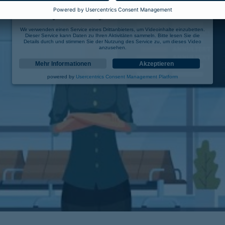
Wir benötigen Ihre Zustimmung, um den YouTube Video-Service zu laden!
Wir verwenden einen Service eines Drittanbieters, um Videoinhalte einzubetten.
Dieser Service kann Daten zu Ihren Aktivitäten sammeln. Bitte lesen Sie die
Details durch und stimmen Sie der Nutzung des Service zu, um dieses Video
anzusehen.
Mehr Informationen
Akzeptieren
powered by
Usercentrics Consent Management Platform