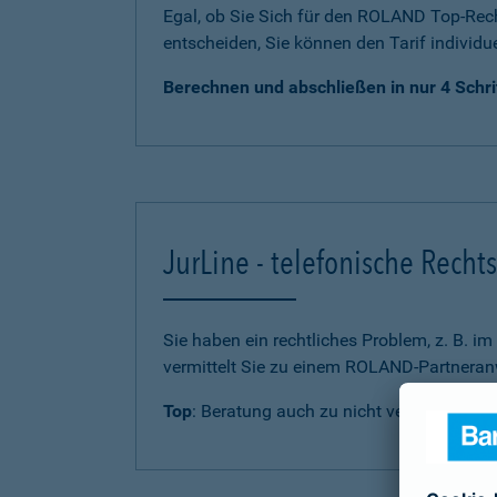
Egal, ob Sie Sich für den ROLAND Top-Rech
entscheiden, Sie können den Tarif individu
Berechnen und abschließen in nur 4 Schri
JurLine - telefonische Rech
Sie haben ein rechtliches Problem, z. B. i
vermittelt Sie zu einem ROLAND-Partneranw
Top
: Beratung auch zu nicht versicherten 