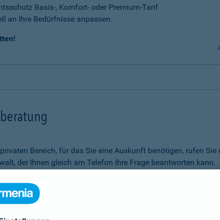
tsschutz Basis-, Komfort- oder Premium-Tarif
ell an Ihre Bedürfnisse anpassen.
tten!
tsberatung
m privaten Bereich, für das Sie eine Auskunft benötigen, rufen 
alt, der Ihnen gleich am Telefon Ihre Frage beantworten kann.
Rechtsfragen.