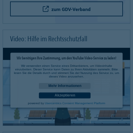
zum GDV-Verband
Video: Hilfe im Rechtsschutzfall
Wir benötigen Ihre Zustimmung, um den YouTube Video-Service zu laden!
Wir verwenden einen Service eines Drittanbieters, um Videoinhalte
einzubetten. Dieser Service kann Daten zu Ihren Aktivitäten sammeln. Bitte
lesen Sie die Details durch und stimmen Sie der Nutzung des Service zu, um
dieses Video anzusehen.
Mehr Informationen
Akzeptieren
powered by
Usercentrics Consent Management Platform