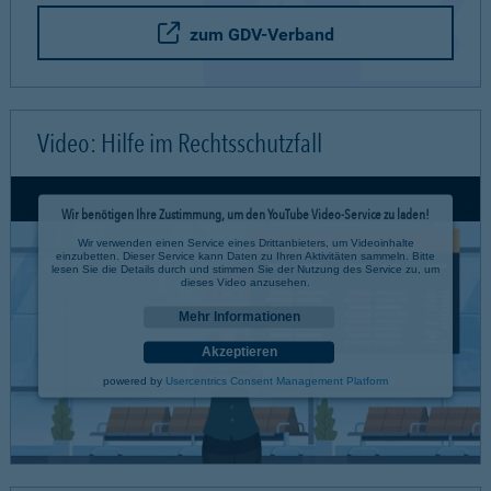
zum GDV-Verband
Video: Hilfe im Rechtsschutzfall
Wir benötigen Ihre Zustimmung, um den YouTube Video-Service zu laden!
Wir verwenden einen Service eines Drittanbieters, um Videoinhalte
einzubetten. Dieser Service kann Daten zu Ihren Aktivitäten sammeln. Bitte
lesen Sie die Details durch und stimmen Sie der Nutzung des Service zu, um
dieses Video anzusehen.
Mehr Informationen
Akzeptieren
powered by
Usercentrics Consent Management Platform