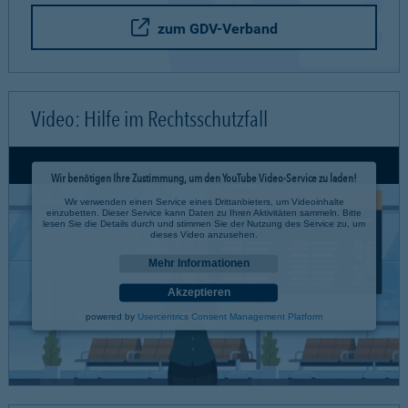
zum GDV-Verband
Video: Hilfe im Rechtsschutzfall
Wir benötigen Ihre Zustimmung, um den YouTube Video-Service zu laden!
Wir verwenden einen Service eines Drittanbieters, um Videoinhalte
einzubetten. Dieser Service kann Daten zu Ihren Aktivitäten sammeln. Bitte
lesen Sie die Details durch und stimmen Sie der Nutzung des Service zu, um
dieses Video anzusehen.
Mehr Informationen
Akzeptieren
powered by
Usercentrics Consent Management Platform