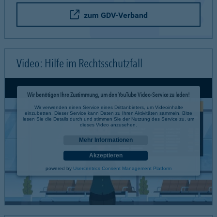
zum GDV-Verband
Video: Hilfe im Rechtsschutzfall
Wir benötigen Ihre Zustimmung, um den YouTube Video-Service zu laden!
Wir verwenden einen Service eines Drittanbieters, um Videoinhalte
einzubetten. Dieser Service kann Daten zu Ihren Aktivitäten sammeln. Bitte
lesen Sie die Details durch und stimmen Sie der Nutzung des Service zu, um
dieses Video anzusehen.
Mehr Informationen
Akzeptieren
powered by
Usercentrics Consent Management Platform