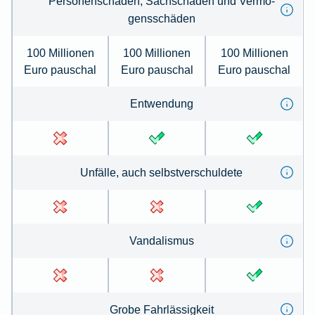
Per­so­nenschäden, Sachschäden und Ver­mö­
gens­schä­den
100 Millionen
100 Millionen
100 Millionen
Euro pauschal
Euro pauschal
Euro pauschal
Ent­wen­dung
Un­fälle, auch selbst­ver­schul­de­te
Van­dal­is­mus
Gro­be Fahr­lässig­keit