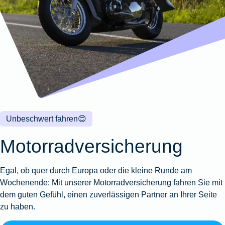
Wohnungsschutzbrief
Kunstversicherung
Montageversicherung
Zur
Zur
Zur
Gruppenunfall für
Gewässerschadenhaftpflicht
Reisehaftpflichtversicherung
Zur
Produktübersicht
Produktübersicht
Produktübersicht
Betriebe
Ausstellungsversicherung
Zur
Produktübersicht
Zur
Produktübersicht
Reiserücktrittsversicherung
Zur
Produktübersicht
Gruppenunfall für
Valorenversicherung
Produktübersicht
Vereine
Zur
Oldtimersammlungsversicherung
Produktübersicht
Zur
Produktübersicht
Unbeschwert fahren
😊
Zur
Produktübersicht
Motorradversicherung
Egal, ob quer durch Europa oder die kleine Runde am
Wochenende: Mit unserer Motorradversicherung fahren Sie mit
dem guten Gefühl, einen zuverlässigen Partner an Ihrer Seite
zu haben.