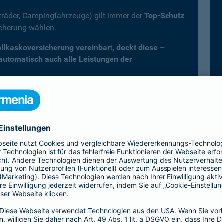
fträder, Campingfahrzeuge) gilt immer der
Top-Schutz
icherung wählen.
Vollkaskoversicherung vereinbart, deckt diese –
 automatisch auch alle Leistungen der
er Kfz-Versicherung im Überblick
Vollkasko)