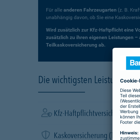
Für alle
anderen Fahrzeugarten
(z. B. Kra
unabhängig davon, ob Sie eine Kaskovers
Wird zusätzlich zur Kfz-Haftpflicht eine 
zusätzlich zu ihren eigenen Leistungen –
Teilkaskoversicherung ab.
Die wichtigsten Leistungen d
Kfz-Haftpflichtversicherung
Kaskoversicherung (Teil- und 