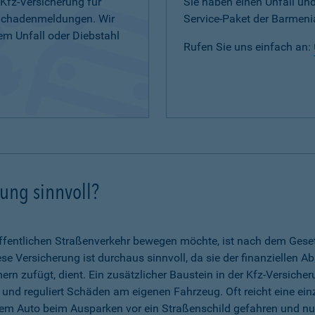
 Kfz-Versicherung für
Sie haben einen Unfall u
 Schadenmeldungen. Wir
Service-Paket der Barmenia
em Unfall oder Diebstahl
Rufen Sie uns einfach an:
rung sinnvoll?
fentlichen Straßenverkehr bewegen möchte, ist nach dem Gesetz 
se Versicherung ist durchaus sinnvoll, da sie der finanziellen A
n zufügt, dient. Ein zusätzlicher Baustein in der Kfz-Versicher
g und reguliert Schäden am eigenen Fahrzeug. Oft reicht eine ein
dem Auto beim Ausparken vor ein Straßenschild gefahren und nun