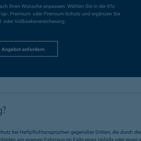
ach Ihren Wünsche anpassen: Wählen Sie in der Kfz-
 Top-, Premium- oder Premium-Schutz und ergänzen Sie
l- oder Vollkaskoversicherung.
Angebot anfordern
g?
 Schutz bei Haftpflichtansprüchen gegenüber Dritten, die durch 
chäden am eigenen Fahrzeug im Falle eines Unfalls oder eines a