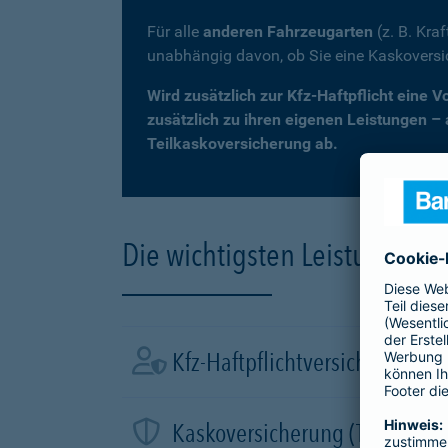
Für alle
anderen Fahrzeugarten
(z. B. Kra
unabhängig davon, ob Sie eine Kaskovers
Wird zusätzlich zur Kfz-Haftpflicht eine 
zusätzlich zu ihren eigenen Leistungen –
Teilkaskoversicherung ab.
Die wichtigsten Leistungen d
Kfz-Haftpflichtversicherung
Kaskoversicherung (Teil- und 