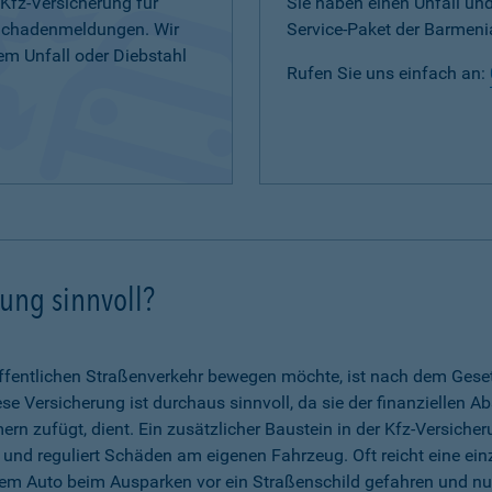
 Kfz-Versicherung für
Sie haben einen Unfall u
 Schadenmeldungen. Wir
Service-Paket der Barmenia
em Unfall oder Diebstahl
Rufen Sie uns einfach an:
rung sinnvoll?
fentlichen Straßenverkehr bewegen möchte, ist nach dem Gesetz 
se Versicherung ist durchaus sinnvoll, da sie der finanziellen A
n zufügt, dient. Ein zusätzlicher Baustein in der Kfz-Versicher
g und reguliert Schäden am eigenen Fahrzeug. Oft reicht eine ein
dem Auto beim Ausparken vor ein Straßenschild gefahren und nun