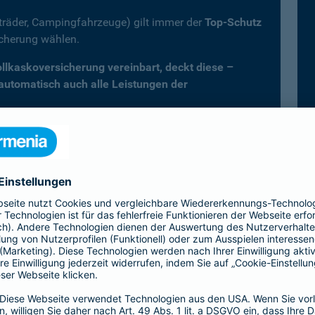
fträder, Campingfahrzeuge) gilt immer der
Top-Schutz
icherung wählen.
Vollkaskoversicherung vereinbart, deckt diese –
 automatisch auch alle Leistungen der
er Kfz-Versicherung im Überblick
Vollkasko)