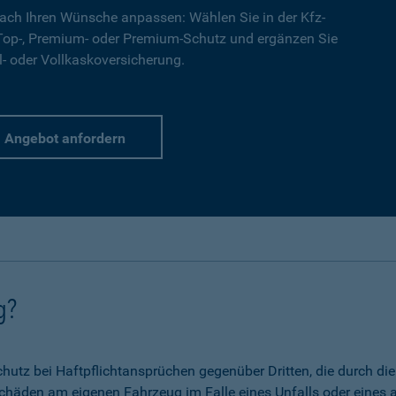
ach Ihren Wünsche anpassen: Wählen Sie in der Kfz-
 Top-, Premium- oder Premium-Schutz und ergänzen Sie
l- oder Vollkaskoversicherung.
Angebot anfordern
g?
 Schutz bei Haftpflichtansprüchen gegenüber Dritten, die durch 
chäden am eigenen Fahrzeug im Falle eines Unfalls oder eines a