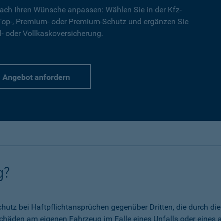
ach Ihren Wünsche anpassen: Wählen Sie in der Kfz-
 Top-, Premium- oder Premium-Schutz und ergänzen Sie
l- oder Vollkaskoversicherung.
Angebot anfordern
g?
 Schutz bei Haftpflichtansprüchen gegenüber Dritten, die durch 
chäden am eigenen Fahrzeug im Falle eines Unfalls oder eines a