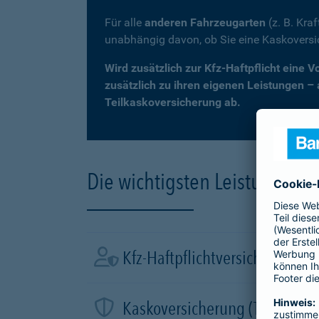
Für alle
anderen Fahrzeugarten
(z. B. Kra
unabhängig davon, ob Sie eine Kaskovers
Wird zusätzlich zur Kfz-Haftpflicht eine 
zusätzlich zu ihren eigenen Leistungen –
Teilkaskoversicherung ab.
Die wichtigsten Leistungen d
Kfz-Haftpflichtversicherung
Kaskoversicherung (Teil- und 