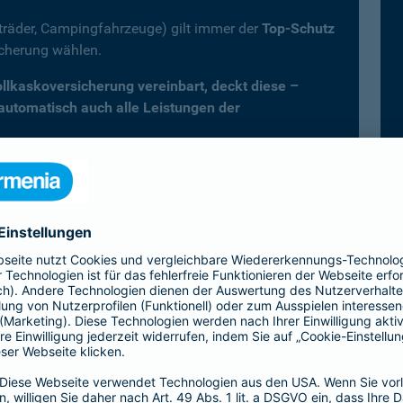
fträder, Campingfahrzeuge) gilt immer der
Top-Schutz
icherung wählen.
Vollkaskoversicherung vereinbart, deckt diese –
 automatisch auch alle Leistungen der
er Kfz-Versicherung im Überblick
Vollkasko)