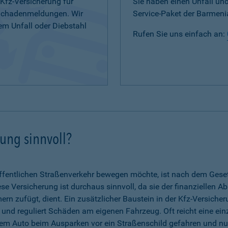
 Kfz-Versicherung für
Sie haben einen Unfall u
 Schadenmeldungen. Wir
Service-Paket der Barmenia
em Unfall oder Diebstahl
Rufen Sie uns einfach an:
rung sinnvoll?
fentlichen Straßenverkehr bewegen möchte, ist nach dem Gesetz 
se Versicherung ist durchaus sinnvoll, da sie der finanziellen A
n zufügt, dient. Ein zusätzlicher Baustein in der Kfz-Versicher
g und reguliert Schäden am eigenen Fahrzeug. Oft reicht eine ein
dem Auto beim Ausparken vor ein Straßenschild gefahren und nun